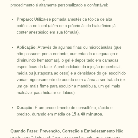
procedimento é altamente personalizado e confortável:
Preparo:
Utiliza-se pomada anestésica tópica de alta
potência no local (além de o próprio ácido hialurônico já
conter anestésico em sua fórmula).
Aplicação:
Através de agulhas finas ou microcânulas (que
não possuem ponta cortante, aumentando a segurança e
diminuindo hematomas), o gel é depositado em camadas
específicas da face. A profundidade da injeção (superficial,
média ou justaposta ao osso) e a densidade do gel escolhido
variam rigorosamente de acordo com a área a ser tratada (ex:
um gel mais firme para esculpir a mandíbula, um gel mais
maleável para hidratar os lábios).
Duração:
É um procedimento de consultório, rápido e
preciso, durando em média de
15 a 40 minutos
.
Quando Fazer: Prevenção, Correção e Embelezamento
Não
existe uma “idade certa” para o preenchimento, mas sim uma