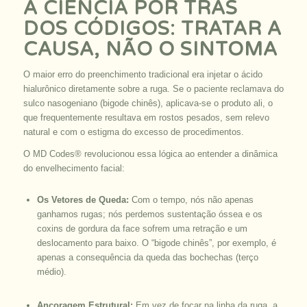
A CIÊNCIA POR TRÁS
DOS CÓDIGOS: TRATAR A
CAUSA, NÃO O SINTOMA
O maior erro do preenchimento tradicional era injetar o ácido
hialurônico diretamente sobre a ruga. Se o paciente reclamava do
sulco nasogeniano (bigode chinês), aplicava-se o produto ali, o
que frequentemente resultava em rostos pesados, sem relevo
natural e com o estigma do excesso de procedimentos.
O MD Codes® revolucionou essa lógica ao entender a dinâmica
do envelhecimento facial:
Os Vetores de Queda:
Com o tempo, nós não apenas
ganhamos rugas; nós perdemos sustentação óssea e os
coxins de gordura da face sofrem uma retração e um
deslocamento para baixo. O “bigode chinês”, por exemplo, é
apenas a consequência da queda das bochechas (terço
médio).
Ancoragem Estrutural:
Em vez de focar na linha da ruga, a