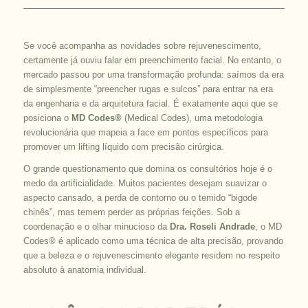
Se você acompanha as novidades sobre rejuvenescimento,
certamente já ouviu falar em preenchimento facial. No entanto, o
mercado passou por uma transformação profunda: saímos da era
de simplesmente “preencher rugas e sulcos” para entrar na era
da engenharia e da arquitetura facial. É exatamente aqui que se
posiciona o
MD Codes®
(
Medical Codes
), uma metodologia
revolucionária que mapeia a face em pontos específicos para
promover um
lifting
líquido com precisão cirúrgica.
O grande questionamento que domina os consultórios hoje é o
medo da artificialidade. Muitos pacientes desejam suavizar o
aspecto cansado, a perda de contorno ou o temido “bigode
chinês”, mas temem perder as próprias feições. Sob a
coordenação e o olhar minucioso da
Dra. Roseli Andrade
, o MD
Codes® é aplicado como uma técnica de alta precisão, provando
que a beleza e o rejuvenescimento elegante residem no respeito
absoluto à anatomia individual.